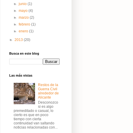
►
junio
(1)
►
mayo
(4)
►
marzo
(2)
►
febrero
(1)
►
enero
(1)
►
2013
(20)
Busca en este blog
Las más vistas
Restos de la
Guerra Civil
alrededor de
Alicante
Desconozco
si es algo
premeditado o casual, lo
cierto es que en poco
tiempo con cierta
continuidad van saltando
noticias relacionadas con...