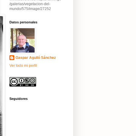
/galerias/vegetacion-del-
mundo/575/image/27252
Datos personales
Gaspar Agulló Sánchez
Ver todo mi perfil
Seguidores