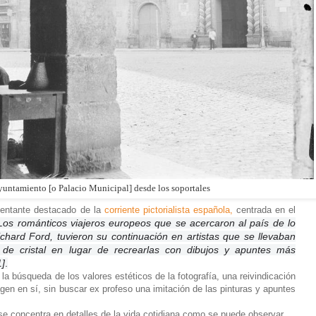
Ayuntamiento [o Palacio Municipal] desde los soportales
entante destacado de la
corriente pictorialista española,
centrada en el
Los románticos viajeros europeos que se acercaron al país de lo
ichard Ford, tuvieron su continuación en artistas que se llevaban
 de cristal en lugar de recrearlas con dibujos y apuntes más
1]
.
a la búsqueda de los valores estéticos de la fotografía, una reivindicación
agen en sí, sin buscar ex profeso una imitación de las pinturas y apuntes
se concentra en detalles de la vida cotidiana como se puede observar.