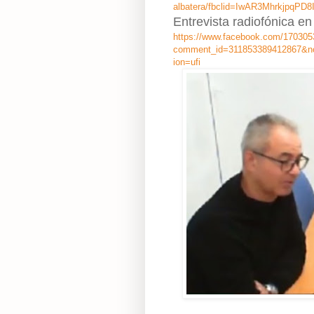
albatera/fbclid=IwAR3Mhrkjpq
Entrevista radiofónica en
https://www.facebook.com/17030
comment_id=311853389412867&not
ion=ufi