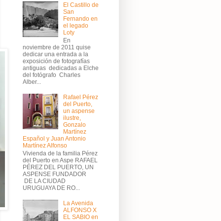
El Castillo de
San
Fernando en
el legado
Loty
En
noviembre de 2011 quise
dedicar una entrada a la
exposición de fotografías
antiguas dedicadas a Elche
del fotógrafo Charles
Alber...
Rafael Pérez
del Puerto,
un aspense
ilustre,
Gonzalo
Martínez
Español y Juan Antonio
Martínez Alfonso
Vivienda de la familia Pérez
del Puerto en Aspe RAFAEL
PÉREZ DEL PUERTO, UN
ASPENSE FUNDADOR
DE LA CIUDAD
URUGUAYA DE RO...
La Avenida
ALFONSO X
EL SABIO en