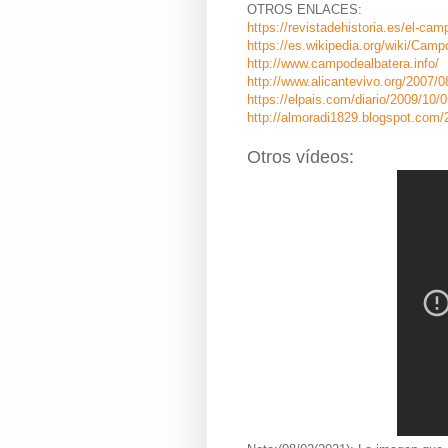
OTROS ENLACES:
https://revistadehistoria.es/el-cam
https://es.wikipedia.org/wiki/C
http://www.campodealbatera.info/
http://www.alicantevivo.org/2007/0
https://elpais.com/diario/2009/10
http://almoradi1829.blogspot.com/
Otros vídeos: