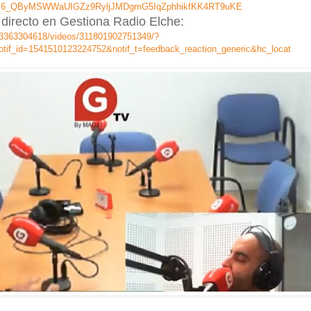
PD8I6_QByMSWWaUIGZz9RyljJMDgmG5IqZphhikfKK4RT9uKE
 directo en Gestiona Radio Elche:
53363304618/videos/311801902751349/?
if_id=1541510123224752&notif_t=feedback_reaction_generic&hc_locat