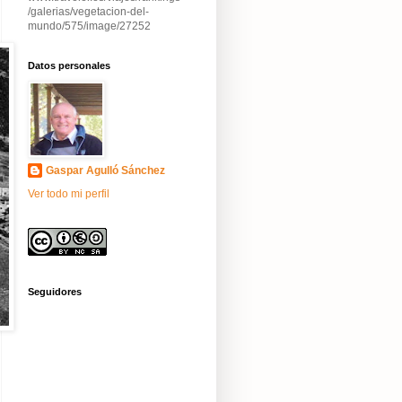
/galerias/vegetacion-del-
mundo/575/image/27252
Datos personales
Gaspar Agulló Sánchez
Ver todo mi perfil
Seguidores