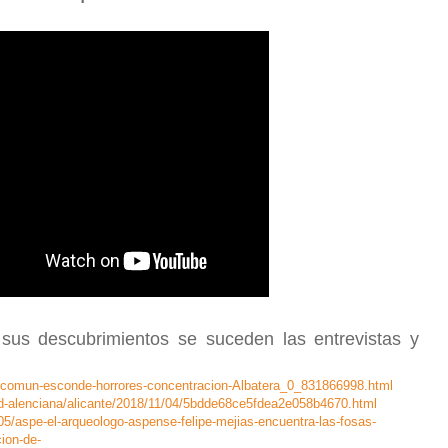
 sus descubrimientos se suceden las entrevistas y
te/comun-esconde-horrores-concentracion-Albatera_0_831866998.html
d-alenciana/alicante/2018/11/04/5bdde68ce5fdea2e058b4670.html
05/aspe-el-arqueologo-aspense-felipe-mejias-encuentra-las-fosas-
ion-de-