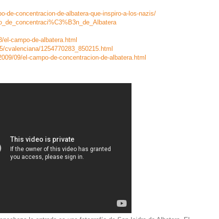
po-de-concentracion-de-albatera-que-inspiro-a-los-nazis/
ampo_de_concentraci%C3%B3n_de_Albatera
8/el-campo-de-albatera.html
/05/cvalenciana/1254770283_850215.html
2009/09/el-campo-de-concentracion-de-albatera.html