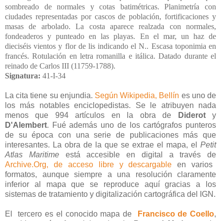
sombreado de normales y cotas batimétricas. Planimetría con
ciudades representadas por cascos de población, fortificaciones y
masas de arbolado. La costa aparece realzada con normales,
fondeaderos y punteado en las playas. En el mar, un haz de
dieciséis vientos y flor de lis indicando el N.. Escasa toponimia en
francés. Rotulación en letra romanilla e itálica. Datado durante el
reinado de Carlos III (11759-1788).
Signatura:
41-I-34
La cita tiene su enjundia.
Según Wikipedia, Bellín
es uno de
los más notables enciclopedistas. Se le atribuyen nada
menos que 994 artículos en la obra de
Diderot
y
D'Alembert
. Fué además uno de los cartógrafos punteros
de su época con una serie de publicaciones más que
interesantes. La obra de la que se extrae el mapa, el
Petit
Atlas Maritime
está accesible en digital a través de
Archive.Org, de acceso libre y descargable
en varios
formatos, aunque siempre a una resolución claramente
inferior al mapa que se reproduce aquí gracias a los
sistemas de tratamiento y digitalización cartográfica del IGN.
El tercero es el conocido mapa de
Francisco de Coello
,