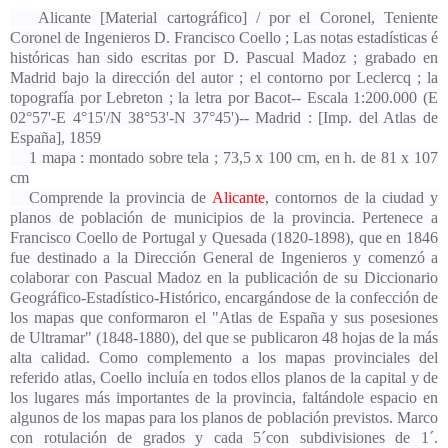
Alicante
[Material cartográfico] / por el Coronel, Teniente
Coronel de Ingenieros D. Francisco Coello ; Las notas estadísticas é
históricas han sido escritas por D. Pascual Madoz ; grabado en
Madrid bajo la dirección del autor ; el contorno por Leclercq ; la
topografía por Lebreton ; la letra por Bacot-- Escala 1:200.000 (E
02°57'-E 4°15'/N 38°53'-N 37°45')-- Madrid : [Imp. del Atlas de
España], 1859
1 mapa : montado sobre tela ; 73,5 x 100 cm, en h. de 81 x 107
cm
Comprende la provincia de
Alicante
, contornos de la ciudad y
planos de población de municipios de la provincia. Pertenece a
Francisco Coello de Portugal y Quesada (1820-1898), que en 1846
fue destinado a la Dirección General de Ingenieros y comenzó a
colaborar con Pascual Madoz en la publicación de su Diccionario
Geográfico-Estadístico-Histórico, encargándose de la confección de
los mapas que conformaron el "Atlas de España y sus posesiones
de Ultramar" (1848-1880), del que se publicaron 48 hojas de la más
alta calidad. Como complemento a los mapas provinciales del
referido atlas, Coello incluía en todos ellos planos de la capital y de
los lugares más importantes de la provincia, faltándole espacio en
algunos de los mapas para los planos de población previstos. Marco
con rotulación de grados y cada 5´con subdivisiones de 1´.