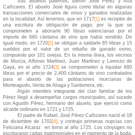
Sus abuelos paternos, fueron José Pérez y Ana
Cañizares. El abuelo José figura como titular en algunas
transacciones comerciales de vinos y ganados realizadas
en la localidad. Así tenemos, que en 1717
[1]
es receptor de
una escritura de obligación de pago, por la que se
comprometen a abonarle 90 libras valencianas por el
importe de 660 cántaros de vino que había vendido. De
igual modo, en 1720
[2]
se obligan a saldarle 85 libras y 15
sueldos por el valor de un rebaño de ganado ovino,
compuesto por 101 ovejas. En la misma línea, los vecinos
de Murcia, Alfonso Martínez, Juan Martínez y Lorenzo de
Gaya, en el año 1724
[3]
se comprometen a liquidar 680
libras por el precio de 2.400 cántaros de vino contratados
para el abasto de las poblaciones murcianas de
Monteagudo, Venta de Aliaga y Santomera, etc.
Algún miembro integrante del clan familiar de los
Pérez llegó a desempeñar cargos municipales, así sucede
con Agustín Pérez, hermano del abuelo, que ejerció como
alcalde ordinario en 1721 y 1725.
El padre de Rafael, José Pérez Cañizares nació el 18
de diciembre de 1702
[4]
, y contrajo primeras nupcias con
Feliciana Alcaraz en torno al año 1725. Los cónyuges no
escrituraron cartas matrimoniales en el momento de la boda,