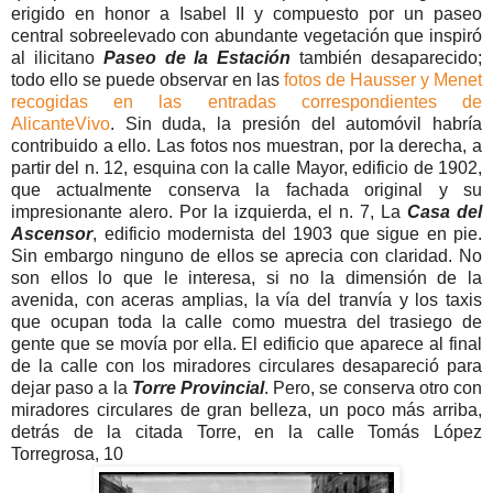
erigido en honor a Isabel II y compuesto por un paseo
central sobreelevado con abundante vegetación que inspiró
al ilicitano
Paseo de la Estación
también desaparecido;
todo ello se puede observar en las
fotos de Hausser y Menet
recogidas en las entradas correspondientes de
AlicanteVivo
. Sin duda, la presión del automóvil habría
contribuido a ello. Las fotos nos muestran, por la derecha, a
partir del n. 12, esquina con la calle Mayor, edificio de 1902,
que actualmente conserva la fachada original y su
impresionante alero. Por la izquierda, el n. 7, La
Casa del
Ascensor
, edificio modernista del 1903 que sigue en pie.
Sin embargo ninguno de ellos se aprecia con claridad. No
son ellos lo que le interesa, si no la dimensión de la
avenida, con aceras amplias, la vía del tranvía y los taxis
que ocupan toda la calle como muestra del trasiego de
gente que se movía por ella. El edificio que aparece al final
de la calle con los miradores circulares desapareció para
dejar paso a la
Torre Provincial
. Pero, se conserva otro con
miradores circulares de gran belleza, un poco más arriba,
detrás de la citada Torre, en la calle Tomás López
Torregrosa, 10