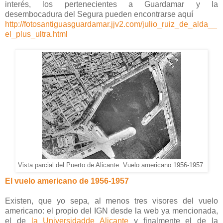
interés, los pertenecientes a Guardamar y la
desembocadura del Segura pueden encontrarse aquí
http://fotosantiguasguardamar.jjv2.com/julio_ruiz_de_alda__
el_plus_ultra.html
Vista parcial del Puerto de Alicante. Vuelo americano 1956-1957
El vuelo americano de 1956-1957
Existen, que yo sepa, al menos tres visores del vuelo
americano: el propio del IGN desde la web ya mencionada,
el de
la Universidadde Alicante
y finalmente el de la