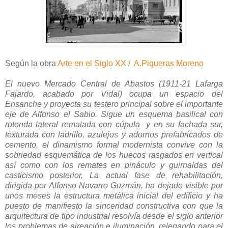
Según la obra
Arte en el Siglo XX / A.Piqueras Moreno
El nuevo Mercado Central de Abastos (1911-21 Lafarga
Fajardo, acabado por Vidal) ocupa un espacio del
Ensanche y proyecta su testero principal sobre el importante
eje de Alfonso el Sabio. Sigue un esquema basilical con
rotonda lateral rematada con cúpula y en su fachada sur,
texturada con ladrillo, azulejos y adornos prefabricados de
cemento, el dinamismo formal modernista convive con la
sobriedad esquemática de los huecos rasgados en vertical
así como con los remates en pináculo y guirnaldas del
casticismo posterior, La actual fase de rehabilitación,
dirigida por Alfonso Navarro Guzmán, ha dejado visible por
unos meses la estructura metálica inicial del edificio y ha
puesto de manifiesto la sinceridad constructiva con que la
arquitectura de tipo industrial resolvía desde el siglo anterior
los problemas de aireación e iluminación, relegando para el