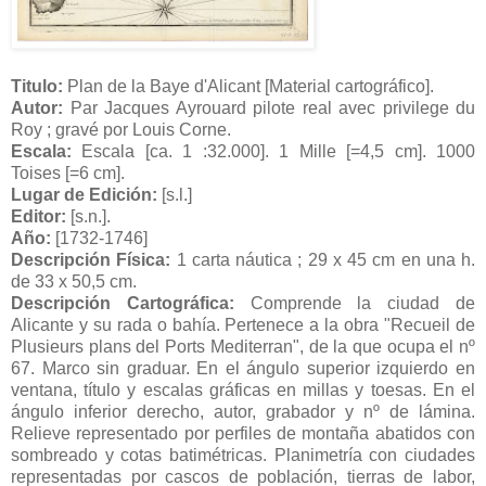
Titulo:
Plan de la Baye d'Alicant [Material cartográfico].
Autor:
Par Jacques Ayrouard pilote real avec privilege du
Roy ; gravé por Louis Corne.
Escala:
Escala [ca. 1 :32.000]. 1 Mille [=4,5 cm]. 1000
Toises [=6 cm].
Lugar de Edición:
[s.l.]
Editor:
[s.n.].
Año:
[1732-1746]
Descripción Física:
1 carta náutica ; 29 x 45 cm en una h.
de 33 x 50,5 cm.
Descripción Cartográfica:
Comprende la ciudad de
Alicante y su rada o bahía. Pertenece a la obra "Recueil de
Plusieurs plans del Ports Mediterran", de la que ocupa el nº
67. Marco sin graduar. En el ángulo superior izquierdo en
ventana, título y escalas gráficas en millas y toesas. En el
ángulo inferior derecho, autor, grabador y nº de lámina.
Relieve representado por perfiles de montaña abatidos con
sombreado y cotas batimétricas. Planimetría con ciudades
representadas por cascos de población, tierras de labor,