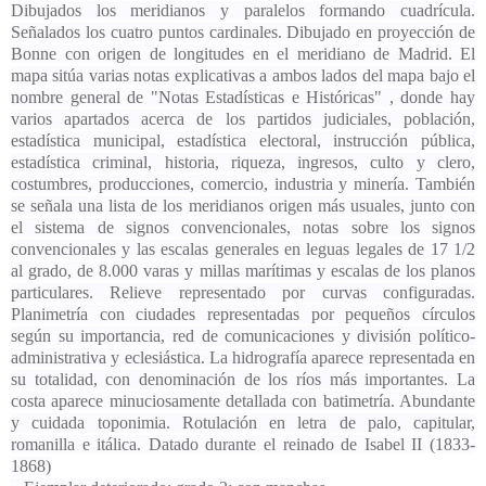
Dibujados los meridianos y paralelos formando cuadrícula.
Señalados los cuatro puntos cardinales. Dibujado en proyección de
Bonne con origen de longitudes en el meridiano de Madrid. El
mapa sitúa varias notas explicativas a ambos lados del mapa bajo el
nombre general de "Notas Estadísticas e Históricas" , donde hay
varios apartados acerca de los partidos judiciales, población,
estadística municipal, estadística electoral, instrucción pública,
estadística criminal, historia, riqueza, ingresos, culto y clero,
costumbres, producciones, comercio, industria y minería. También
se señala una lista de los meridianos origen más usuales, junto con
el sistema de signos convencionales, notas sobre los signos
convencionales y las escalas generales en leguas legales de 17 1/2
al grado, de 8.000 varas y millas marítimas y escalas de los planos
particulares. Relieve representado por curvas configuradas.
Planimetría con ciudades representadas por pequeños círculos
según su importancia, red de comunicaciones y división político-
administrativa y eclesiástica. La hidrografía aparece representada en
su totalidad, con denominación de los ríos más importantes. La
costa aparece minuciosamente detallada con batimetría. Abundante
y cuidada toponimia. Rotulación en letra de palo, capitular,
romanilla e itálica. Datado durante el reinado de Isabel II (1833-
1868)