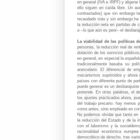
en general (IVA e IRPF) y aligerar
ello siguen en caída libre. Un a
contrastados) que sin embargo ta
recaudado más y sin embargo ha 
la reducción neta en partidas de 
o --lo que aún es peor-- el desbar
La viabilidad de las políticas 
personas, la reducción real de ren
dotación de los servicios públicos
en general, en especial la españo
tradicionalmente basaba su polí
arancelario. El diferencial de e
mecanismos suprimidos y ahora s
países con diferente punto de part
puede generar es un desbarajuste m
pretende. En otras palabras, el 
los ajustes practicados ahora, pu
del trabajo precario: hay menos 
como antes, sino empleado en co
No podemos olvidar que tanto en E
la reducción del Estado y de la in
con el laborismo y la socialdemo
racionalidad económica europea
democrático de derecho, tras vario