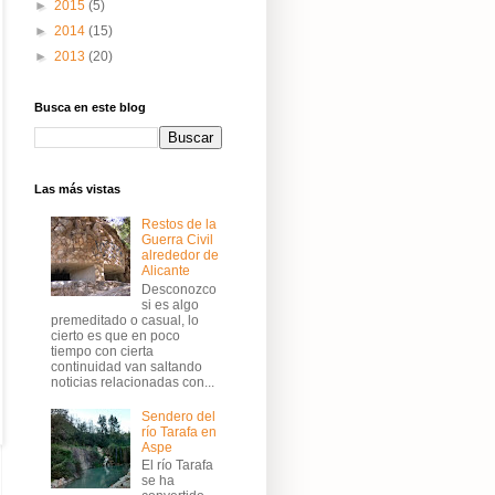
►
2015
(5)
►
2014
(15)
►
2013
(20)
Busca en este blog
Las más vistas
Restos de la
Guerra Civil
alrededor de
Alicante
Desconozco
si es algo
premeditado o casual, lo
cierto es que en poco
tiempo con cierta
continuidad van saltando
noticias relacionadas con...
Sendero del
río Tarafa en
Aspe
El río Tarafa
se ha