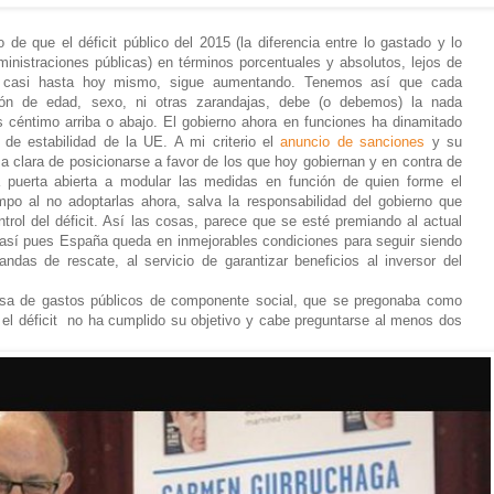
 que el déficit público del 2015 (la diferencia entre lo gastado y lo
inistraciones públicas) en términos porcentuales y absolutos, lejos de
P casi hasta hoy mismo, sigue aumentando. Tenemos así que cada
ción de edad, sexo, ni otras zarandajas, debe (o debemos) la nada
s céntimo arriba o abajo. El gobierno ahora en funciones ha dinamitado
de estabilidad de la UE. A mi criterio el
anuncio de sanciones
y su
a clara de posicionarse a favor de los que hoy gobiernan y en contra de
 puerta abierta a modular las medidas en función de quien forme el
po al no adoptarlas ahora, salva la responsabilidad del gobierno que
trol del déficit. Así las cosas, parece que se esté premiando al actual
 así pues España queda en inmejorables condiciones para seguir siendo
andas de rescate, al servicio de garantizar beneficios al inversor del
losa de gastos públicos de componente social, que se pregonaba como
a el déficit no ha cumplido su objetivo y cabe preguntarse al menos dos