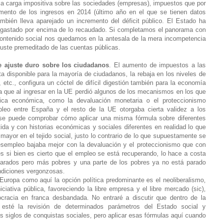
 la carga impositiva sobre las sociedades (empresas), impuestos que por
umento de los ingresos en 2014 (último año en el que se tienen datos
mbién lleva aparejado un incremento del déficit público. El Estado ha
gastado por encima de lo recaudado. Si completamos el panorama con
contenido social nos quedamos en la antesala de la mera incompetencia
ajuste premeditado de las cuentas públicas.
de ajuste duro sobre los ciudadanos
. El aumento de impuestos a las
ta disponible para la mayoría de ciudadanos, la rebaja en los niveles de
, etc., configura un cóctel de difícil digestión también para la economía
la que al ingresar en la UE perdió algunos de los mecanismos en los que
tica económica, como la devaluación monetaria o el proteccionismo
mpleo entre España y el resto de la UE otorgaba cierta validez a los
e puede comprobar cómo aplicar una misma fórmula sobre diferentes
ida y con historias económicas y sociales diferentes en realidad lo que
ayor en el tejido social, justo lo contrario de lo que supuestamente se
desempleo bajaba mejor con la devaluación y el proteccionismo que con
es si bien es cierto que el empleo se está recuperando, lo hace a costa
parados pero más pobres y una parte de los pobres ya no está parado
ndiciones vergonzosas.
uropa como aquí la opción política predominante es el neoliberalismo,
iciativa pública, favoreciendo la libre empresa y el libre mercado (sic),
cracia en franca desbandada. No entraré a discutir que dentro de la
 esté la revisión de determinados parámetros del Estado social y
s siglos de conquistas sociales, pero aplicar esas fórmulas aquí cuando