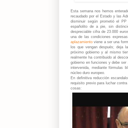
Esta semana nos hemos enterado de
recaudado por el Estado y las Adm
disminuir según prometió el P
españolito de a pie, sin distin
despreciable cifra de 23.000 euro
una de las condiciones expresas 
aplazamiento
viene a ser una form
los que vengan después; deja la
próximo gobierno y al mismo tiem
realmente ha contribuido al descon
gobierno en funciones y debe ser
intervenida, mediante fórmulas bl
núcleo duro europeo.
En definitiva reducción escanda
requisito previo para luchar contr
cosas: