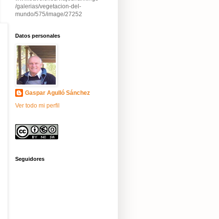
/galerias/vegetacion-del-
mundo/575/image/27252
Datos personales
Gaspar Agulló Sánchez
Ver todo mi perfil
Seguidores