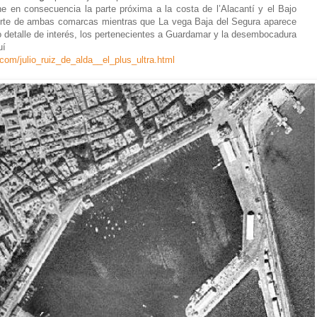
e en consecuencia la parte próxima a la costa de l’Alacantí y el Bajo
orte de ambas comarcas mientras que La vega Baja del Segura aparece
detalle de interés, los pertenecientes a Guardamar y la desembocadura
uí
.com/julio_ruiz_de_alda__el_plus_ultra.html