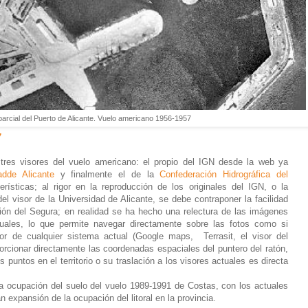
parcial del Puerto de Alicante. Vuelo americano 1956-1957
7
tres visores del vuelo americano: el propio del IGN desde la web ya
dde Alicante
y finalmente el de la
Confederación Hidrográfica del
ísticas; al rigor en la reproducción de los originales del IGN, o la
del visor de la Universidad de Alicante, se debe contraponer la facilidad
ión del Segura; en realidad se ha hecho una relectura de las imágenes
uales, lo que permite navegar directamente sobre las fotos como si
or de cualquier sistema actual (Google maps, Terrasit, el visor del
porcionar directamente las coordenadas espaciales del puntero del ratón,
s puntos en el territorio o su traslación a los visores actuales es directa
a ocupación del suelo del vuelo 1989-1991 de Costas, con los actuales
n expansión de la ocupación del litoral en la provincia.