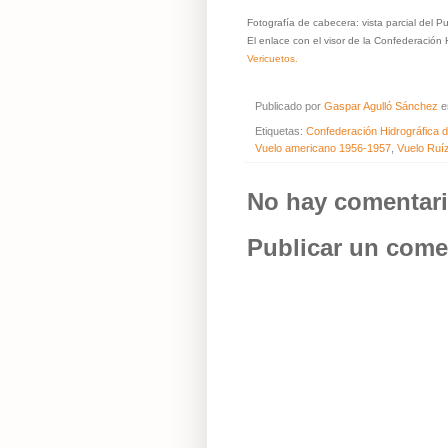
Fotografía de cabecera: vista parcial del 
El enlace con el visor de la Confederación 
Vericuetos.
Publicado por
Gaspar Agulló Sánchez
Etiquetas:
Confederación Hidrográfica 
Vuelo americano 1956-1957
,
Vuelo Ruí
No hay comentari
Publicar un come