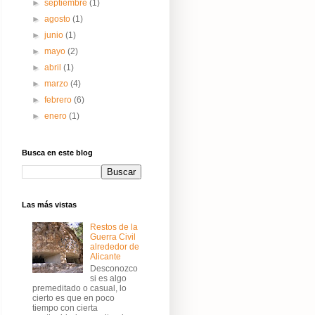
►
septiembre
(1)
►
agosto
(1)
►
junio
(1)
►
mayo
(2)
►
abril
(1)
►
marzo
(4)
►
febrero
(6)
►
enero
(1)
Busca en este blog
Las más vistas
Restos de la
Guerra Civil
alrededor de
Alicante
Desconozco
si es algo
premeditado o casual, lo
cierto es que en poco
tiempo con cierta