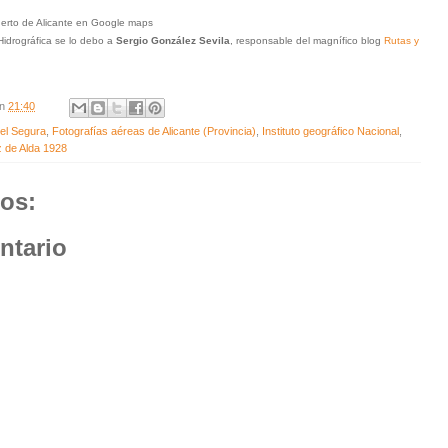
Puerto de Alicante en Google maps
Hidrográfica se lo debo a
Sergio González Sevila
, responsable del magnífico blog
Rutas y
en
21:40
del Segura
,
Fotografías aéreas de Alicante (Provincia)
,
Instituto geográfico Nacional
,
z de Alda 1928
os:
ntario