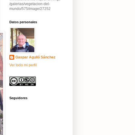
/galerias/vegetacion-del-
mundo/575/image/27252
Datos personales
Gaspar Agulló Sánchez
Ver todo mi perfil
Seguidores