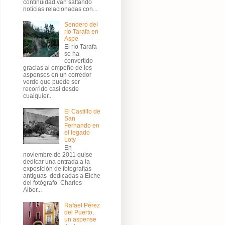
continuidad van saltando
noticias relacionadas con...
Sendero del
río Tarafa en
Aspe
El río Tarafa
se ha
convertido
gracias al empeño de los
aspenses en un corredor
verde que puede ser
recorrido casi desde
cualquier...
El Castillo de
San
Fernando en
el legado
Loty
En
noviembre de 2011 quise
dedicar una entrada a la
exposición de fotografías
antiguas dedicadas a Elche
del fotógrafo Charles
Alber...
Rafael Pérez
del Puerto,
un aspense