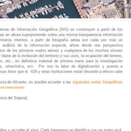
temas de Información Geográfica (SIG) se construyen a partir de los
ías en altura superponiendo sobre una misma transparencia información
primeros intentos, a partir de fotografía aérea son cada vez más un
 análisis de la información espacial, ahora desde una perspectiva
otos de los primeros vuelos aéreos y cualquiera de los muchos visores
atos de la evolución del territorio y sus usos, la ocupación del terreno,
s, etc., en definitiva material de primera mano para la investigación
ica, urbanística, ect. Por eso la labor de digitalización y puesta a
sas fotos que el IGN y otras instituciones están llevando a efecto cabe
ncia de Alicante, es posible acceder a las
siguientes series fotográficas
e se mencionan:
nca del Segura)
los y acceder al visor. Cada fotograma se identifica con un punto azul.