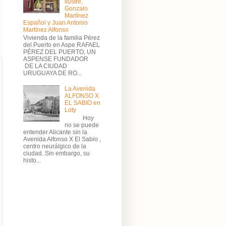
ilustre,
Gonzalo
Martínez
Español y Juan Antonio
Martínez Alfonso
Vivienda de la familia Pérez
del Puerto en Aspe RAFAEL
PÉREZ DEL PUERTO, UN
ASPENSE FUNDADOR
DE LA CIUDAD
URUGUAYA DE RO...
La Avenida
ALFONSO X
EL SABIO en
Loty
Hoy
no se puede
entender Alicante sin la
Avenida Alfonso X El Sabio ,
centro neurálgico de la
ciudad. Sin embargo, su
histo...