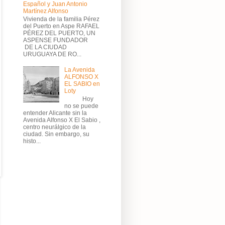
Español y Juan Antonio
Martínez Alfonso
Vivienda de la familia Pérez
del Puerto en Aspe RAFAEL
PÉREZ DEL PUERTO, UN
ASPENSE FUNDADOR
DE LA CIUDAD
URUGUAYA DE RO...
La Avenida
ALFONSO X
EL SABIO en
Loty
Hoy
no se puede
entender Alicante sin la
Avenida Alfonso X El Sabio ,
centro neurálgico de la
ciudad. Sin embargo, su
histo...