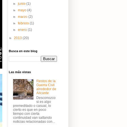
►
junio
(1)
►
mayo
(4)
►
marzo
(2)
►
febrero
(1)
►
enero
(1)
►
2013
(20)
Busca en este blog
Las más vistas
Restos de la
Guerra Civil
alrededor de
Alicante
Desconozco
si es algo
premeditado o casual, lo
cierto es que en poco
tiempo con cierta
continuidad van saltando
noticias relacionadas con...