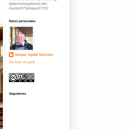
/galerias/vegetacion-del-
mundo/575/image/27252
Datos personales
Gaspar Agulló Sánchez
Ver todo mi perfil
Seguidores