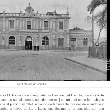
Loty. Estación de Benalúa
rancés M. Alemandy e inaugurada por Cánovas del Castillo, con accidente
stacamos su balaustrada superior con reloj central, así como los trabajos
mente al público en 1974 iniciando un lamentable proceso de abandono y
obar a través de los enlaces, que finalmente ha concluido con una