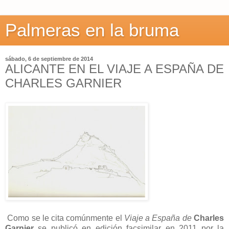
Palmeras en la bruma
sábado, 6 de septiembre de 2014
ALICANTE EN EL VIAJE A ESPAÑA DE
CHARLES GARNIER
Como se le cita comúnmente el
Viaje a España de
Charles
Garnier
se publicó en edición facsimilar en 2011 por la