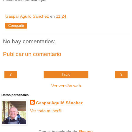
Fuente de las fotos:
Año Impar
Gaspar Agulló Sánchez
en
11:24
Compartir
No hay comentarios:
Publicar un comentario
‹
›
Inicio
Ver versión web
Datos personales
Gaspar Agulló Sánchez
Ver todo mi perfil
Con la tecnología de
Blogger
.