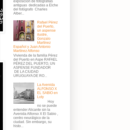
exposición de fotografías
antiguas dedicadas a Elche
del fotógrafo Charles
Alber...
Rafael Pérez
del Puerto,
un aspense
ilustre,
Gonzalo
Martínez
Español y Juan Antonio
Martínez Alfonso
Vivienda de la familia Pérez
del Puerto en Aspe RAFAEL
PÉREZ DEL PUERTO, UN
ASPENSE FUNDADOR
DE LA CIUDAD
URUGUAYA DE RO...
La Avenida
ALFONSO X
EL SABIO en
Loty
Hoy
no se puede
entender Alicante sin la
Avenida Alfonso X El Sabio ,
centro neurálgico de la
ciudad. Sin embargo, su
histo...