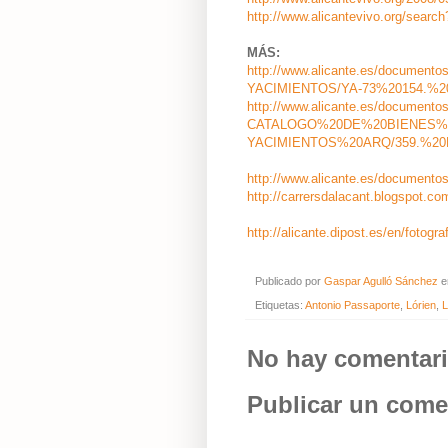
http://www.alicantevivo.org/se
MÁS:
http://www.alicante.es/docume
YACIMIENTOS/YA-73%20154.%20
http://www.alicante.es/documentos
CATALOGO%20DE%20BIENES%2
YACIMIENTOS%20ARQ/359.%20Mu
http://www.alicante.es/documentos
http://carrersdalacant.blogspot.c
http://alicante.dipost.es/en/fotogr
Publicado por
Gaspar Agulló Sánchez
Etiquetas:
Antonio Passaporte
,
Lórien
,
L
No hay comentari
Publicar un come