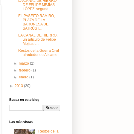
LA CANAL DE HIERRO
DE FELIPE MEJÍAS
LÓPEZ, segund...
EL PASEITO RAMIRO,
PLAZA DE LA
BARONESA DE
SATRÚST...
LA CANAL DE HIERRO,
un artículo de Felipe
Mejías L...
Restos de la Guerra Civil
alrededor de Alicante
►
marzo
(2)
►
febrero
(1)
►
enero
(1)
►
2013
(20)
Busca en este blog
Las más vistas
Restos de la