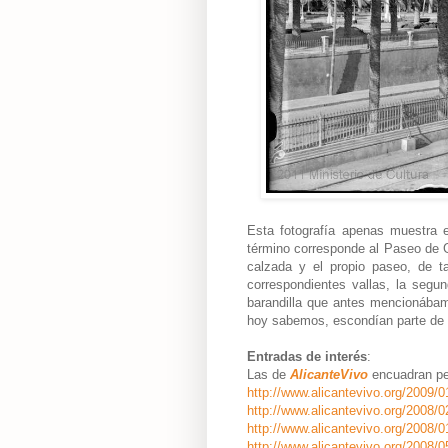
Esta fotografía apenas muestra e
término corresponde al Paseo de G
calzada y el propio paseo, de t
correspondientes vallas, la segu
barandilla que antes mencionába
hoy sabemos, escondían parte de l
Entradas de interés
:
Las de
AlicanteVivo
encuadran pe
http://www.alicantevivo.org/2009/01
http://www.alicantevivo.org/2008/0
http://www.alicantevivo.org/2008/0
http://www.alicantevivo.org/2008/05