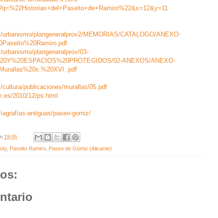
arch?q=%22Historias+del+Paseito+de+Ramiro%22&x=12&y=11
ntos/urbanismo/plangeneralprov2/MEMORIAS/CATALOGO/ANEXO-
Paseito%20Ramiro.pdf
/urbanismo/plangeneralprov/03-
0Y%20ESPACIOS%20PROTEGIDOS/02-ANEXOS/ANEXO-
rallas%20s.%20XVI..pdf
/cultura/publicaciones/murallas/05.pdf
om.es/2010/12/ps.html
afíagrafías-antiguas/paseo-gomiz/
en
19:05
oty
,
Paseito Ramiro
,
Paseo de Gómiz (Alicante)
os:
ntario