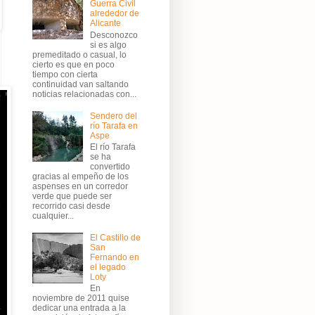
Guerra Civil
alrededor de
Alicante
Desconozco
si es algo
premeditado o casual, lo
cierto es que en poco
tiempo con cierta
continuidad van saltando
noticias relacionadas con...
Sendero del
río Tarafa en
Aspe
El río Tarafa
se ha
convertido
gracias al empeño de los
aspenses en un corredor
verde que puede ser
recorrido casi desde
cualquier...
El Castillo de
San
Fernando en
el legado
Loty
En
noviembre de 2011 quise
dedicar una entrada a la