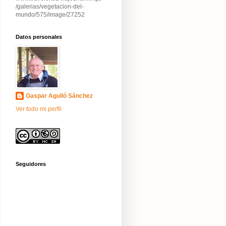
/galerias/vegetacion-del-
mundo/575/image/27252
Datos personales
Gaspar Agulló Sánchez
Ver todo mi perfil
Seguidores