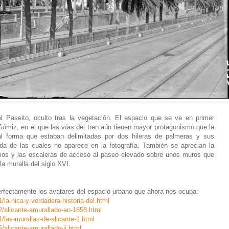
l Paseito, oculto tras la vegetación. El espacio que se ve en primer
ómiz, en el que las vías del tren aún tienen mayor protagonismo que la
al forma que estaban delimitadas por dos hileras de palmeras y sus
nda de las cuales no aparece en la fotografía. También se aprecian la
mos y las escaleras de acceso al paseo elevado sobre unos muros que
a muralla del siglo XVI.
rfectamente los avatares del espacio urbano que ahora nos ocupa:
/la-nica-y-verdadera-historia-del.html
2/alicante-amurallado-en-1858.html
1/las-murallas-de-alicante-1.html
/alicante-amurallado-ii.html