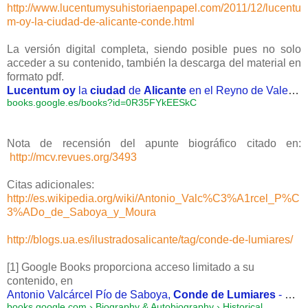
http://www.lucentumysuhistoriaenpapel.com/2011/12/lucentu
m-oy-la-ciudad-de-alicante-conde.html
La versión digital completa, siendo posible pues no solo
acceder a su contenido, también la descarga del material en
formato pdf.
Lucentum oy
la
ciudad
de
Alicante
en el Reyno de Valencia: ... - Página i - Resultado de la Búsqueda de libros de Google
books.google.es/books?id=0R35FYkEESkC
Nota de recensión del apunte biográfico citado en:
http://mcv.revues.org/3493
Citas adicionales:
http://es.wikipedia.org/wiki/Antonio_Valc%C3%A1rcel_P%C
3%ADo_de_Saboya_y_Moura
http://blogs.ua.es/ilustradosalicante/tag/conde-de-lumiares/
[1] G
oogle Books proporciona acceso limitado a su
contenido, en
Antonio Valcárcel Pío de Saboya,
Conde de Lumiares
-
Goo
books.google.com ›
Biography & Autobiography
›
Historical