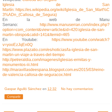
Iglesia de San
Martín: https://es.wikipedia.org/wiki/Iglesia_de_San_Mart%C
3%ADn_(Callosa_de_Segura)
En la web de Manu
Serrano:
http://www.manuserran.com/index.php?
option=com_content&view=article&id=420:iglesia-de-san-
martin-obispo&catid=141&Itemid=465
En Youtube:
https://www.youtube.com/watch?
v=yooEzJqEn0Q
https://www.plazatio.com/es/noticias/la-iglesia-de-san-
martin-un-viaje-a-traves-del-tiempo
http://petreraldia.com/imagenes/iglesias-ermitas-y-
monumentos-iii.html
http://maravillasdeespana.blogspot.com.es/2015/03/reino-
de-valencia-callosa-de-seguracox.html
Gaspar Agulló Sánchez
en
12:32
No hay comentarios:
Compartir