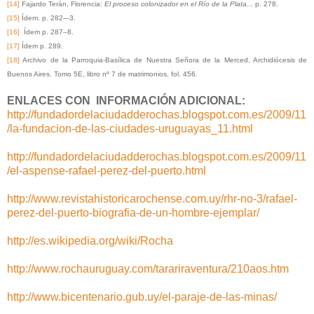
[14]
Fajardo Terán, Florencia:
El proceso colonizador en el Río de la Plata...
p. 278.
[15]
Ídem. p. 282–-3.
[16]
Ídem p. 287–8.
[17]
Ídem p. 289.
[18]
Archivo de la Parroquia-Basílica de Nuestra Señora de la Merced, Archidiócesis de
Buenos Aires. Tomo 5E, libro nº 7 de matrimonios, fol. 456.
ENLACES CON INFORMACIÓN ADICIONAL:
http://fundadordelaciudadderochas.blogspot.com.es/2009/11
/la-fundacion-de-las-ciudades-uruguayas_11.html
http://fundadordelaciudadderochas.blogspot.com.es/2009/11
/el-aspense-rafael-perez-del-puerto.html
http://www.revistahistoricarochense.com.uy/rhr-no-3/rafael-
perez-del-puerto-biografia-de-un-hombre-ejemplar/
http://es.wikipedia.org/wiki/Rocha
http://www.rochauruguay.com/tarariraventura/210aos.htm
http://www.bicentenario.gub.uy/el-paraje-de-las-minas/