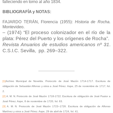
falleciendo en torno al año 1834.
BIBLIOGRAFÍA y NOTAS:
FAJARDO TERÁN, Florencia (1955):
Historia de Rocha.
Montevideo.
– (1974)
“El proceso colonizador en el río de la
plata: Pérez del Puerto y los orígenes de Rocha”.
Revista Anuarios de estudios americanos nº 31
.
C.S.I.C. Sevilla,
pp. 269–322.
[1]
Archivo Municipal de Novelda. Protocolo de José Mazón 1714-1717. Escritura de
obligación de Sebastián Alfonso y otros a José Pérez. Aspe, 25 de noviembre de 1717, fol.
2.
[2]
A. M. N. Protocolo de José Mazón 1718-1722. Escritura de obligación de José Pastor a
José Pérez. Aspe, 8 de noviembre de 1720, fol. 63.
[3]
A. M. N. Protocolo de José Mazón 1723–1726. Escritura de obligación de Alfonso
Martínez y otros a José Pérez. Aspe, 29 de abril de 1724, fol. 41.