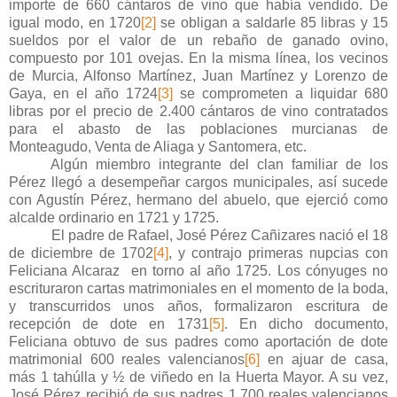
importe de 660 cántaros de vino que había vendido. De
igual modo, en 1720
[2]
se obligan a saldarle 85 libras y 15
sueldos por el valor de un rebaño de ganado ovino,
compuesto por 101 ovejas. En la misma línea, los vecinos
de Murcia, Alfonso Martínez, Juan Martínez y Lorenzo de
Gaya, en el año 1724
[3]
se comprometen a liquidar 680
libras por el precio de 2.400 cántaros de vino contratados
para el abasto de las poblaciones murcianas de
Monteagudo, Venta de Aliaga y Santomera, etc.
Algún miembro integrante del clan familiar de los
Pérez llegó a desempeñar cargos municipales, así sucede
con Agustín Pérez, hermano del abuelo, que ejerció como
alcalde ordinario en 1721 y 1725.
El padre de Rafael, José Pérez Cañizares nació el 18
de diciembre de 1702
[4]
, y contrajo primeras nupcias con
Feliciana Alcaraz en torno al año 1725. Los cónyuges no
escrituraron cartas matrimoniales en el momento de la boda,
y transcurridos unos años, formalizaron escritura de
recepción de dote en 1731
[5]
. En dicho documento,
Feliciana obtuvo de sus padres como aportación de dote
matrimonial 600 reales valencianos
[6]
en ajuar de casa,
más 1 tahúlla y ½ de viñedo en la Huerta Mayor. A su vez,
José Pérez recibió de sus padres 1.700 reales valencianos