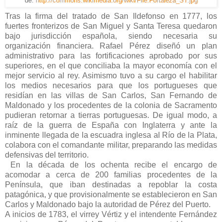
de:
http://commons.wikimedia.org/wiki/File:Fortaleza_ST.jpg
Tras la firma del tratado de San Ildefonso en 1777, los
fuertes fronterizos de San Miguel y Santa Teresa quedaron
bajo jurisdicción española, siendo necesaria su
organización financiera. Rafael Pérez diseñó un plan
administrativo para las fortificaciones aprobado por sus
superiores, en el que conciliaba la mayor economía con el
mejor servicio al rey. Asimismo tuvo a su cargo el habilitar
los medios necesarios para que los portugueses que
residían en las villas de San Carlos, San Fernando de
Maldonado y los procedentes de la colonia de Sacramento
pudieran retornar a tierras portuguesas. De igual modo, a
raíz de la guerra de España con Inglaterra y ante la
inminente llegada de la escuadra inglesa al Río de la Plata,
colabora con el comandante militar, preparando las medidas
defensivas del territorio.
En la década de los ochenta recibe el encargo de
acomodar a cerca de 200 familias procedentes de la
Península, que iban destinadas a repoblar la costa
patagónica, y que provisionalmente se establecieron en San
Carlos y Maldonado bajo la autoridad de Pérez del Puerto.
A inicios de 1783, el virrey Vértiz y el intendente Fernández