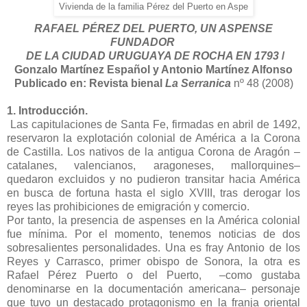
Vivienda de la familia Pérez del Puerto en Aspe
RAFAEL PÉREZ DEL PUERTO, UN ASPENSE
FUNDADOR
DE LA CIUDAD URUGUAYA DE ROCHA EN 1793
/
Gonzalo Martínez Español y Antonio Martínez Alfonso
Publicado en:
Revista bienal
La Serranica
nº 48 (2008)
1. Introducción.
Las capitulaciones de Santa Fe, firmadas en abril de 1492,
reservaron la explotación colonial de América a la Corona
de Castilla. Los nativos de la antigua Corona de Aragón –
catalanes, valencianos, aragoneses, mallorquines–
quedaron excluidos y no pudieron transitar hacia América
en busca de fortuna hasta el siglo XVIII, tras derogar los
reyes las prohibiciones de emigración y comercio.
Por tanto, la presencia de aspenses en la América colonial
fue mínima. Por el momento, tenemos noticias de dos
sobresalientes personalidades. Una es fray Antonio de los
Reyes y Carrasco, primer obispo de Sonora, la otra es
Rafael Pérez Puerto o del Puerto, –como gustaba
denominarse en la documentación americana– personaje
que tuvo un destacado protagonismo en la franja oriental