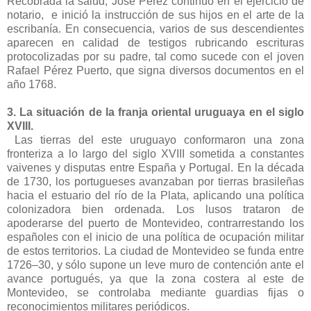
Recobrada la salud, José Pérez continuó en el ejercicio de
notario, e inició la instrucción de sus hijos en el arte de la
escribanía. En consecuencia, varios de sus descendientes
aparecen en calidad de testigos rubricando escrituras
protocolizadas por su padre, tal como sucede con el joven
Rafael Pérez Puerto, que signa diversos documentos en el
año 1768.
3. La situación de la franja oriental uruguaya en el siglo
XVIII.
Las tierras del este uruguayo conformaron una zona
fronteriza a lo largo del siglo XVIII sometida a constantes
vaivenes y disputas entre España y Portugal. En la década
de 1730, los portugueses avanzaban por tierras brasileñas
hacia el estuario del río de la Plata, aplicando una política
colonizadora bien ordenada. Los lusos trataron de
apoderarse del puerto de Montevideo, contrarrestando los
españoles con el inicio de una política de ocupación militar
de estos territorios. La ciudad de Montevideo se funda entre
1726–30, y sólo supone un leve muro de contención ante el
avance portugués, ya que la zona costera al este de
Montevideo, se controlaba mediante guardias fijas o
reconocimientos militares periódicos.