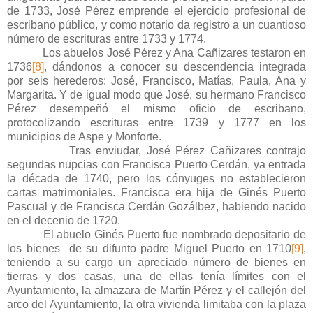
de 1733, José Pérez emprende el ejercicio profesional de
escribano público, y como notario da registro a un cuantioso
número de escrituras entre 1733 y 1774.
Los abuelos José Pérez y Ana Cañizares testaron en
1736
[8]
, dándonos a conocer su descendencia integrada
por seis herederos: José, Francisco, Matías, Paula, Ana y
Margarita. Y de igual modo que José, su hermano Francisco
Pérez desempeñó el mismo oficio de escribano,
protocolizando escrituras entre 1739 y 1777 en los
municipios de Aspe y Monforte.
Tras enviudar, José Pérez Cañizares contrajo
segundas nupcias con Francisca Puerto Cerdán, ya entrada
la década de 1740, pero los cónyuges no establecieron
cartas matrimoniales. Francisca era hija de Ginés Puerto
Pascual y de Francisca Cerdán Gozálbez, habiendo nacido
en el decenio de 1720.
El abuelo Ginés Puerto fue nombrado depositario de
los bienes de su difunto padre Miguel Puerto en 1710
[9]
,
teniendo a su cargo un apreciado número de bienes en
tierras y dos casas, una de ellas tenía límites con el
Ayuntamiento, la almazara de Martín Pérez y el callejón del
arco del Ayuntamiento, la otra vivienda limitaba con la plaza