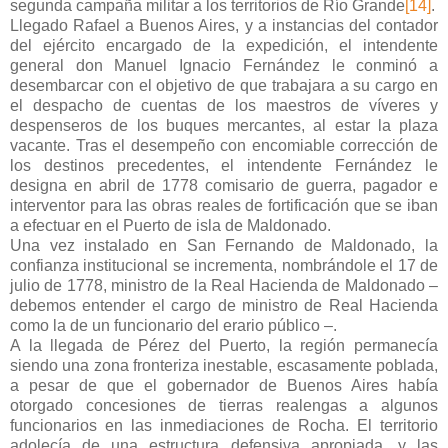
segunda campaña militar a los territorios de Río Grande
[14]
.
Llegado Rafael a Buenos Aires, y a instancias del contador
del ejército encargado de la expedición, el intendente
general don Manuel Ignacio Fernández le conminó a
desembarcar con el objetivo de que trabajara a su cargo en
el despacho de cuentas de los maestros de víveres y
despenseros de los buques mercantes, al estar la plaza
vacante. Tras el desempeño con encomiable corrección de
los destinos precedentes, el intendente Fernández le
designa en abril de 1778 comisario de guerra, pagador e
interventor para las obras reales de fortificación que se iban
a efectuar en el Puerto de isla de Maldonado.
Una vez instalado en San Fernando de Maldonado, la
confianza institucional se incrementa, nombrándole el 17 de
julio de 1778, ministro de la Real Hacienda de Maldonado –
debemos entender el cargo de ministro de Real Hacienda
como la de un funcionario del erario público –.
A la llegada de Pérez del Puerto, la región permanecía
siendo una zona fronteriza inestable, escasamente poblada,
a pesar de que el gobernador de Buenos Aires había
otorgado concesiones de tierras realengas a algunos
funcionarios en las inmediaciones de Rocha. El territorio
adolecía de una estructura defensiva apropiada, y las