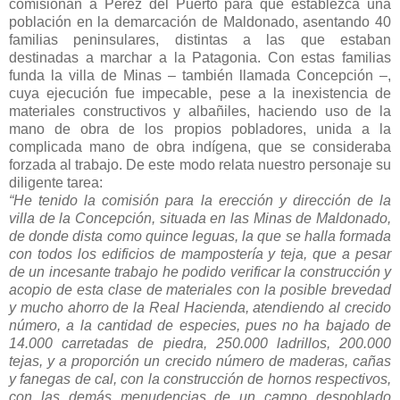
comisionan a Pérez del Puerto para que establezca una
población en la demarcación de Maldonado, asentando 40
familias peninsulares, distintas a
las que estaban
destinadas a marchar a la Patagonia. Con estas familias
funda la villa de Minas – también llamada Concepción –,
cuya ejecución fue impecable, pese a la inexistencia de
materiales constructivos y albañiles, haciendo uso de la
mano de obra de los propios pobladores, unida a la
complicada mano de obra indígena, que se consideraba
forzada al trabajo. De este modo relata nuestro personaje su
diligente tarea:
“He tenido la comisión para la erección y dirección de la
villa de la Concepción, situada en las Minas de Maldonado,
de donde dista como quince leguas, la que se halla formada
con todos los edificios de mampostería y teja, que a pesar
de un incesante trabajo he podido verificar la construcción y
acopio de esta clase de materiales con la posible brevedad
y mucho ahorro de la Real Hacienda, atendiendo al crecido
número, a la cantidad de especies, pues no ha bajado de
14.000 carretadas de piedra, 250.000 ladrillos, 200.000
tejas, y a proporción un crecido número de maderas, cañas
y fanegas de cal, con la construcción de hornos respectivos,
con las demás menudencias de un campo despoblado