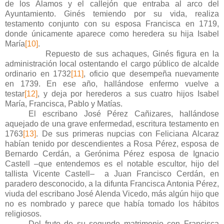
de los Álamos y el callejón que entraba al arco del
Ayuntamiento. Ginés temiendo por su vida, realiza
testamento conjunto con su esposa Francisca en 1719,
donde únicamente aparece como heredera su hija Isabel
María
[10]
.
Repuesto de sus achaques, Ginés figura en la
administración local ostentando el cargo público de alcalde
ordinario en 1732
[11]
, oficio que desempeña nuevamente
en 1739. En ese año, hallándose enfermo vuelve a
testar
[12]
, y deja por herederos a sus cuatro hijos Isabel
María, Francisca, Pablo y Matías.
El escribano José Pérez Cañizares, hallándose
aquejado de una grave enfermedad, escritura testamento en
1763
[13]
. De sus primeras nupcias con Feliciana Alcaraz
habían tenido por descendientes a Rosa Pérez, esposa de
Bernardo Cerdán, a Gerónima Pérez esposa de Ignacio
Castell –que entendemos es el notable escultor, hijo del
tallista Vicente Castell– a Juan Francisco Cerdán, en
paradero desconocido, a la difunta Francisca Antonia Pérez,
viuda del escribano José Alenda Vicedo, más algún hijo que
no es nombrado y parece que había tomado los hábitos
religiosos.
Del fruto de su segundo matrimonio con Francisca