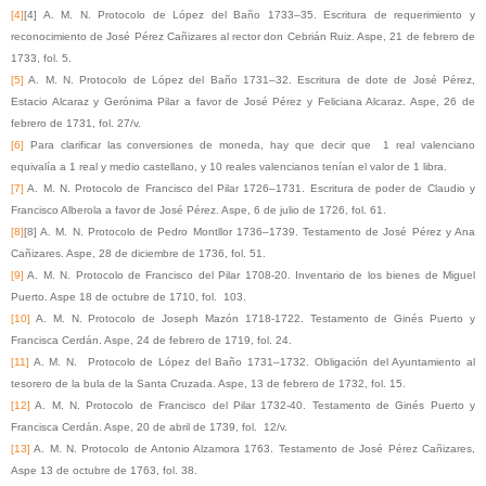
[4]
[4]
A. M. N. Protocolo de López del Baño 1733–35. Escritura de requerimiento y
reconocimiento de José Pérez Cañizares al rector don Cebrián Ruiz. Aspe, 21 de febrero de
1733, fol. 5.
[5]
A. M. N. Protocolo de López del Baño 1731–32. Escritura de dote de José Pérez,
Estacio Alcaraz y Gerónima Pilar a favor de José Pérez y Feliciana Alcaraz. Aspe, 26 de
febrero de 1731, fol. 27/v.
[6]
Para clarificar las conversiones de moneda, hay que decir que 1 real valenciano
equivalía a 1 real y medio castellano, y 10 reales valencianos tenían el valor de 1 libra.
[7]
A. M. N. Protocolo de Francisco del Pilar 1726–1731. Escritura de poder de Claudio y
Francisco Alberola a favor de José Pérez. Aspe, 6 de julio de 1726, fol. 61.
[8]
[8]
A. M. N. Protocolo de Pedro Montllor 1736–1739. Testamento de José Pérez y Ana
Cañizares. Aspe, 28 de diciembre de 1736, fol. 51.
[9]
A. M. N. Protocolo de Francisco del Pilar 1708-20. Inventario de los bienes de Miguel
Puerto. Aspe 18 de octubre de 1710, fol. 103.
[10]
A. M. N. Protocolo de Joseph Mazón 1718-1722. Testamento de Ginés Puerto y
Francisca Cerdán. Aspe, 24 de febrero de 1719, fol. 24.
[11]
A. M. N. Protocolo de López del Baño 1731–1732. Obligación del Ayuntamiento al
tesorero de la bula de la Santa Cruzada. Aspe, 13 de febrero de 1732, fol. 15.
[12]
A. M. N. Protocolo de Francisco del Pilar 1732-40. Testamento de Ginés Puerto y
Francisca Cerdán. Aspe, 20 de abril de 1739, fol. 12/v.
[13]
A. M. N. Protocolo de Antonio Alzamora 1763. Testamento de José Pérez Cañizares,
Aspe 13 de octubre de 1763, fol. 38.