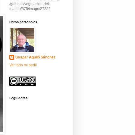
/galerias/vegetacion-del-
mundo/575/image/27252
Datos personales
Gaspar Agulló Sánchez
Ver todo mi perfil
Seguidores