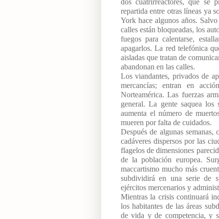
dos cuatrirreactores, que se p
repartida entre otras líneas ya
York hace algunos años. Salvo 
calles están bloqueadas, los au
fuegos para calentarse, estal
apagarlos. La red telefónica q
aisladas que tratan de comunica
abandonan en las calles.
Los viandantes, privados de ap
mercancías; entran en acci
Norteamérica. Las fuerzas arm
general. La gente saquea los 
aumenta el número de muertos 
mueren por falta de cuidados.
Después de algunas semanas, c
cadáveres dispersos por las c
flagelos de dimensiones parecida
de la población europea. Sur
maccartismo mucho más cruento 
subdividirá en una serie de 
ejércitos mercenarios y adminis
Mientras la crisis continuará i
los habitantes de las áreas sub
de vida y de competencia, y s