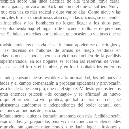
recipitan sobre una línea eléctrica de alta tensión, cuya carga,
 sobrecargadas, provoca un black out como el que ya sufriera Nueva
que esta vez es más radical y dura varios días. Como nieva y las
tomóviles forman monstruosos atascos; en las oficinas, se encienden
lan incendios y los bomberos no logran llegar a los sitios para
ueda bloqueada bajo el impacto de cincuenta millones de personas
rse. Se inician marchas por la nieve, que ocasionan víctimas que se
rovisionamientos de toda clase, intentan apoderarse de refugios y
ón las decenas de millones de armas de fuego vendidas en
adas asumen el poder, pero son víctimas también de la parálisis
supermercados, en los hogares se acaban las reservas de velas,
a causa del frío y el hambre, y en los hospitales los enfermos
uando penosamente se restablezca la normalidad, los millones de
iudades y el campo comenzarán a propagar epidemias y provocarán
s a los de la peste negra, que en el siglo XIV destruyó dos tercios
girán entonces psicosis «de contagio» y se afirmará un nuevo
que el primero. La vida política, que habrá entrado en crisis, se
subsistemas autónomos e independientes del poder central, con
traciones autónomas de justicia.
ndefinidamente, quienes lograrán superarla con más facilidad serán
desarrolladas, ya preparados para vivir en condiciones elementales
e producirán grandes migraciones, que darán lugar a fusiones y