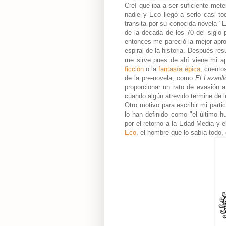
Creí que iba a ser suficiente met
nadie y Eco llegó a serlo casi to
transita por su conocida novela "El
de la década de los 70 del siglo
entonces me pareció la mejor apr
espiral de la historia. Después re
me sirve pues de ahí viene mi ap
ficción
o la
fantasía épica
; cuento
de la pre-novela, como
El Lazarill
proporcionar un rato de evasión 
cuando algún atrevido termine de 
Otro motivo para escribir mi part
lo han definido como "el último h
por el retorno a la Edad Media y e
Eco
, el hombre que lo sabía todo