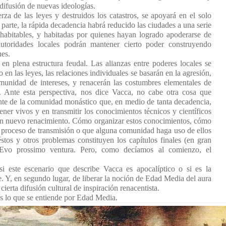
 difusión de nuevas ideologías.
za de las leyes y destruidos los catastros, se apoyará en el solo
parte, la rápida decadencia habrá reducido las ciudades a una serie
 habitables, y habitadas por quienes hayan logrado apoderarse de
autoridades locales podrán mantener cierto poder construyendo
nes.
en plena estructura feudal. Las alianzas entre poderes locales se
n las leyes, las relaciones individuales se basarán en la agresión,
munidad de intereses, y renacerán las costumbres elementales de
e. Ante esta perspectiva, nos dice Vacca, no cabe otra cosa que
ente de la comunidad monástico que, en medio de tanta decadencia,
ener vivos y en transmitir los conocimientos técnicos y científicos
 un nuevo renacimiento. Cómo organizar estos conocimientos, cómo
 proceso de transmisión o que alguna comunidad haga uso de ellos
éstos y otros problemas constituyen los capítulos finales (en gran
o Evo prossimo ventura. Pero, como decíamos al comienzo, el
si este escenario que describe Vacca es apocalíptico o si es la
e. Y, en segundo lugar, de liberar la noción de Edad Media del aura
ierta difusión cultural de inspiración renacentista.
s lo que se entiende por Edad Media.