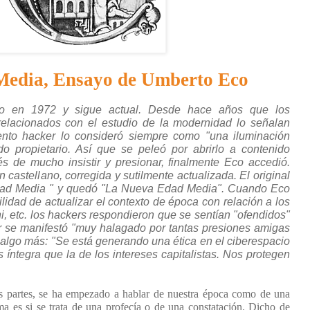
Media, Ensayo de Umberto Eco
do en 1972 y sigue actual. Desde hace años que los
relacionados con el estudio de la modernidad lo señalan
ento hacker lo consideró siempre como "una iluminación
o propietario. Así que se peleó por abrirlo a contenido
s de mucho insistir y presionar, finalmente Eco accedió.
n castellano, corregida y sutilmente actualizada. El original
Edad Media " y quedó "La Nueva Edad Media". Cuando Eco
lidad de actualizar el contexto de época con relación a los
ni, etc. los hackers respondieron que se sentían "ofendidos"
or se manifestó "muy halagado por tantas presiones amigas
 algo más: "Se está generando una ética en el ciberespacio
ntegra que la de los intereses capitalistas. Nos protegen
 partes, se ha empezado a hablar de nuestra época como de una
 es si se trata de una profecía o de una constatación. Dicho de