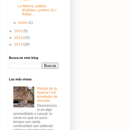
La Marina, pobles
d'artistes i pintors (1) /
Rafae...
►
enero
(1)
►
2015
(5)
►
2014
(15)
►
2013
(20)
Busca en este blog
Las más vistas
Restos de la
Guerra Civil
alrededor de
Alicante
Desconozco
si es algo
premeditado o casual, lo
cierto es que en poco
tiempo con cierta
continuidad van saltando
noticias relacionadas con...