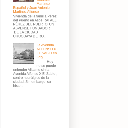
Martínez
Español y Juan Antonio
Martínez Alfonso
Vivienda de la familia Pérez
del Puerto en Aspe RAFAEL
PÉREZ DEL PUERTO, UN
ASPENSE FUNDADOR
DE LA CIUDAD
URUGUAYA DE RO...
La Avenida
ALFONSO X
EL SABIO en
Loty
Hoy
no se puede
entender Alicante sin la
Avenida Alfonso X El Sabio ,
centro neurálgico de la
ciudad. Sin embargo, su
histo...