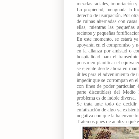
mezclas raciales, importación y
La propiedad, menguada la fuer
derecho de usurpación. Por otra 
de ruinas alternadas con casas
ellas, mientras las pequeñas 
recintos y pequeñas fortificacio
En este momento, se estará ya 
apoyarán en el compromiso y no e
en la alianza por amistad o co
hospitalidad para el transeúnt
pensar en planificar el equival
se ejercite desde ahora en mant
útiles para el advenimiento de
impedir que se corrompan en el
con fines de poder particular, 
parte discutibles) del Medi
problema es de índole diversa.
Se trata ante todo de decidir 
enfatización de algo ya existent
negativa con que la ha envuelto c
Tratemos pues de analizar qué e