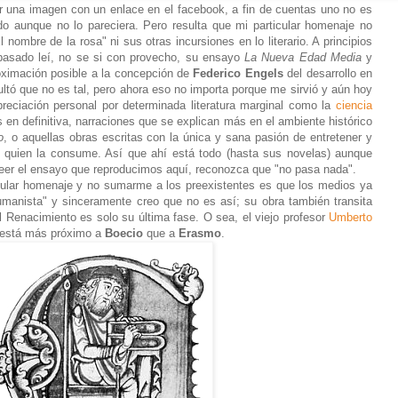
er una imagen con un enlace en el facebook, a fin de cuentas uno no es
do aunque no lo pareciera. Pero resulta que mi particular homenaje no
 nombre de la rosa" ni sus otras incursiones en lo literario. A principios
 pasado leí, no se si con provecho, su ensayo
La Nueva Edad Media
y
oximación posible a la concepción de
Federico Engels
del desarrollo en
sultó que no es tal, pero ahora eso no importa porque me sirvió y aún hoy
reciación personal por determinada literatura marginal como la
ciencia
s en definitiva, narraciones que se explican más en el ambiente histórico
o
, o aquellas obras escritas con la única y sana pasión de entretener y
a quien la consume. Así que ahí está todo (hasta sus novelas) aunque
leer el ensayo que reproducimos aquí, reconozca que "no pasa nada".
icular homenaje y no sumarme a los preexistentes es que los medios ya
umanista" y sinceramente creo que no es así; su obra también transita
l Renacimiento es solo su última fase. O sea, el viejo profesor
Umberto
, está más próximo a
Boecio
que a
Erasmo
.