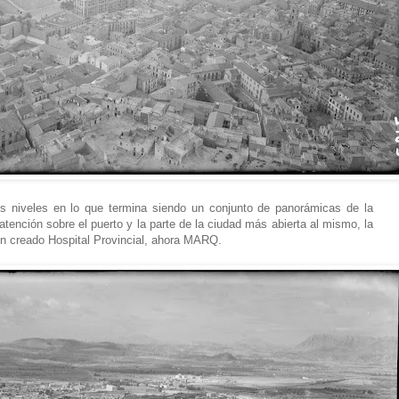
tos niveles en lo que termina siendo un conjunto de panorámicas de la
atención sobre el puerto y la parte de la ciudad más abierta al mismo, la
én creado Hospital Provincial, ahora MARQ.