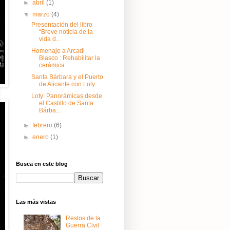
►
abril
(1)
▼
marzo
(4)
Presentación del libro
“Breve noticia de la
vida d...
Homenaje a Arcadi
Blasco : Rehabilitar la
cerámica
Santa Bárbara y el Puerto
de Alicante con Loty
Loty: Panorámicas desde
el Castillo de Santa
Bárba...
►
febrero
(6)
►
enero
(1)
Busca en este blog
Las más vistas
Restos de la
Guerra Civil