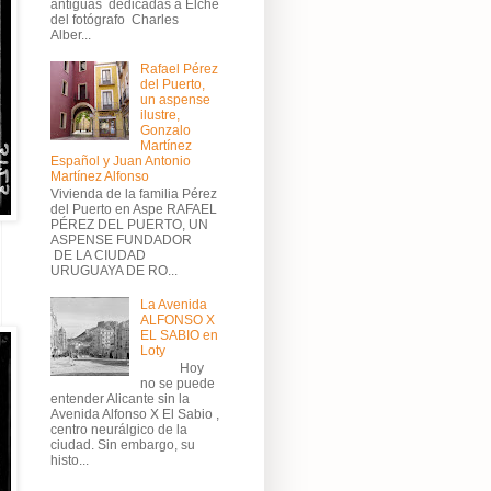
antiguas dedicadas a Elche
del fotógrafo Charles
Alber...
Rafael Pérez
del Puerto,
un aspense
ilustre,
Gonzalo
Martínez
Español y Juan Antonio
Martínez Alfonso
Vivienda de la familia Pérez
del Puerto en Aspe RAFAEL
PÉREZ DEL PUERTO, UN
ASPENSE FUNDADOR
DE LA CIUDAD
URUGUAYA DE RO...
La Avenida
ALFONSO X
EL SABIO en
Loty
Hoy
no se puede
entender Alicante sin la
Avenida Alfonso X El Sabio ,
centro neurálgico de la
ciudad. Sin embargo, su
histo...