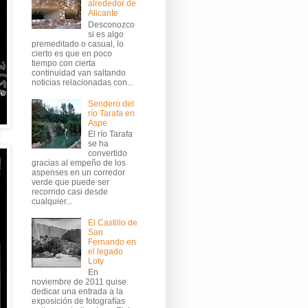
alrededor de
Alicante
Desconozco
si es algo
premeditado o casual, lo
cierto es que en poco
tiempo con cierta
continuidad van saltando
noticias relacionadas con...
Sendero del
río Tarafa en
Aspe
El río Tarafa
se ha
convertido
gracias al empeño de los
aspenses en un corredor
verde que puede ser
recorrido casi desde
cualquier...
El Castillo de
San
Fernando en
el legado
Loty
En
noviembre de 2011 quise
dedicar una entrada a la
exposición de fotografías