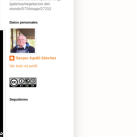
/galerias/vegetacion-del-
mundo/575/image/27252
Datos personales
Gaspar Agulló Sánchez
Ver todo mi perfil
Seguidores