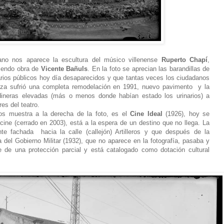
lano nos aparece la escultura del músico villenense
Ruperto Chapí
,
siendo obra de
Vicente Bañuls
. En la foto se aprecian las barandillas de
arios públicos hoy día desaparecidos y que tantas veces los ciudadanos
aza sufrió una completa remodelación en 1991, nuevo pavimento y la
ineras elevadas (más o menos donde habían estado los urinarios) a
es del teatro.
nos muestra a la derecha de la foto, es el
Cine Ideal
(1926), hoy se
ne (cerrado en 2003), está a la espera de un destino que no llega. La
te fachada hacia la calle (callejón) Artilleros y que después de la
la del Gobierno Militar (1932), que no aparece en la fotografía, pasaba y
 de una protección parcial y está catalogado como dotación cultural