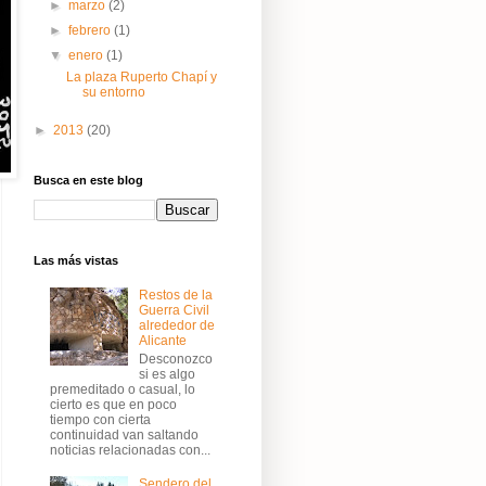
►
marzo
(2)
►
febrero
(1)
▼
enero
(1)
La plaza Ruperto Chapí y
su entorno
►
2013
(20)
Busca en este blog
Las más vistas
Restos de la
Guerra Civil
alrededor de
Alicante
Desconozco
si es algo
premeditado o casual, lo
cierto es que en poco
tiempo con cierta
continuidad van saltando
noticias relacionadas con...
Sendero del