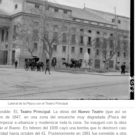
Lateral de la Plaza con el Teatro Principal
morable: EL
Teatro Principal
.
La obras del
Nuevo Teatro
(que así se
nero de 1847, en una zona del ensanche muy degradada (Plaza del
 empezar a urbanizar y modernizar toda la zona. Se inauguró con la obra
n el Bueno
. En febrero del 1939 cayó una bomba que lo destrozó casi
idad hasta octubre del 41. Posteriormente en 1991 fue sometido a otra