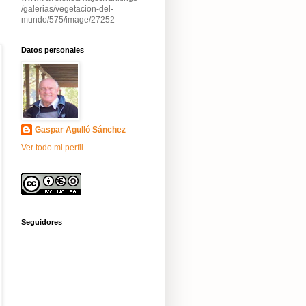
/galerias/vegetacion-del-
mundo/575/image/27252
Datos personales
Gaspar Agulló Sánchez
Ver todo mi perfil
Seguidores